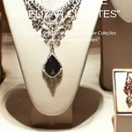
IRRESISTÍVEIS E
FIDELIZAR CLIENTES”
Inicio
Notícias
“Semijoias Que Encantam: Como Criar Coleções
Irresistíveis e Fidelizar Clientes”