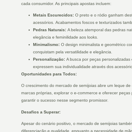
cada consumidor. As principais apostas incluem:
Metais Escurecidos:
O preto e o ródio ganham dest
acessórios. Acabamentos foscos e texturizados també
Pedras Naturais:
A beleza atemporal das pedras natu
elegância e feminilidade aos looks.
Minimalismo:
O design minimalista e geométrico co
conquistam pela versatilidade e elegância.
Personalização:
A busca por peças personalizadas e
expressem sua individualidade através dos acessório
Oportunidades para Todos:
O crescimento do mercado de semijoias abre um leque de
marcas próprias, explorar o e-commerce e oferecer peças
garantir o sucesso nesse segmento promissor.
Desafios a Superar:
Apesar do cenário positivo, o mercado de semijoias também
diferenciação e qualidade, enquanto a necessidade de mão 