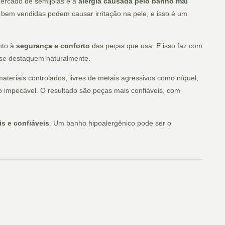
ercado de semijoias é a
alergia causada pelo banho mal
bem vendidas podem causar irritação na pele, e isso é um
nto à
segurança e conforto
das peças que usa. E isso faz com
se destaquem naturalmente.
materiais controlados, livres de metais agressivos como níquel,
 impecável. O resultado são peças mais confiáveis, com
is e confiáveis
. Um banho hipoalergênico pode ser o