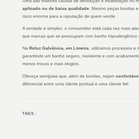
Uma das maiores causas de devolução e insatisfação no m
aplicado ou de baixa qualidade
. Mesmo peças bonitas e 
risco enorme para a reputação de quem vende.
A verdade é simples: o consumidor está cada vez mais ate
que marcas que se preocupam com banho hipoalergênico 
Na
Reluz Galvânica, em Limeira
, utilizamos processos e 
garantindo um banho seguro, resistente e com acabamento
menos trocas e mais elogios.
Ofereça semijoias que, além de bonitas, sejam
confortáve
diferencial entre uma cliente pontual e uma cliente fiel.
TAGS :