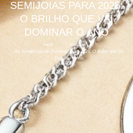
SEMIJOIAS PARA 2025:
O BRILHO QUE VAI
DOMINAR O ANO
Inicio
Notícias
As Tendências de Semijoias para 2025: O Brilho que Vai
Dominar o Ano