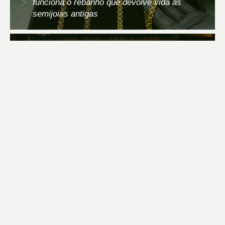
funciona o rebanho que devolve vida às
semijoias antigas
Cotação do ouro recua das máximas
históricas: o que a queda significa para o
mercado de semijoias
Vitrine de semijoias: como montar a
exposição que para o cliente — e prepara a
loja para o Dia dos Pais
PRECISA DE AJUDA?